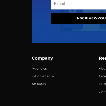
INSCRIVEZ-VOU
Company
Re
Agencies
Abo
E-Commerce
Lat
Affiliates
Cus
Con