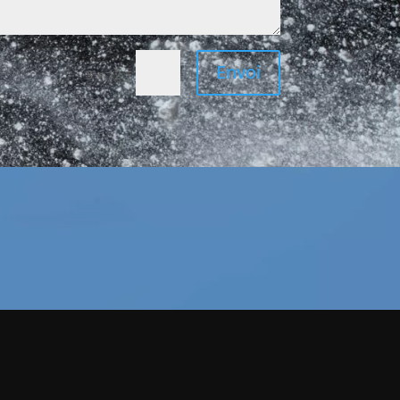
Envoi
=
3 + 12