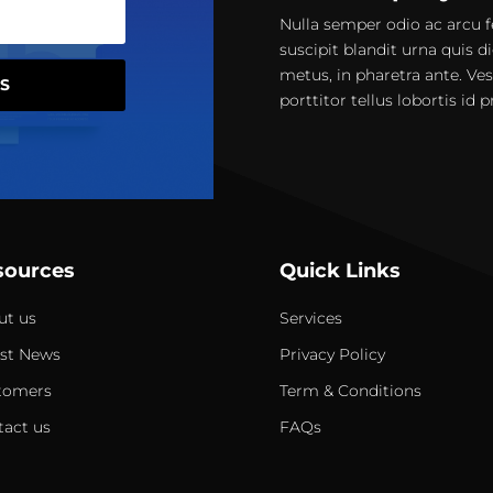
Nulla semper odio ac arcu f
suscipit blandit urna quis di
metus, in pharetra ante. Ve
S
porttitor tellus lobortis id 
sources
Quick Links
ut us
Services
est News
Privacy Policy
tomers
Term & Conditions
tact us
FAQs