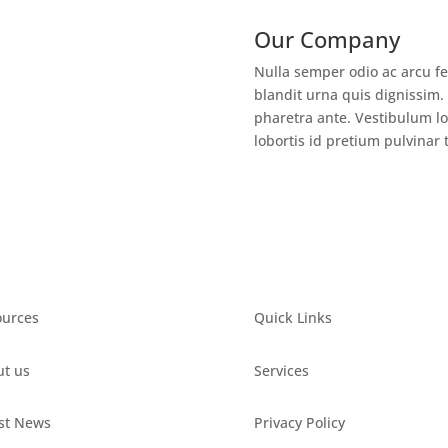
Our Company
Nulla semper odio ac arcu fe
blandit urna quis dignissim. 
pharetra ante. Vestibulum lob
lobortis id pretium pulvinar t
s
ources
Quick Links
t us
Services
st News
Privacy Policy