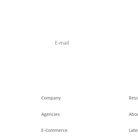
Newsletter !
Inscrivez-vou
Company
Res
Agencies
Abou
E-Commerce
Late