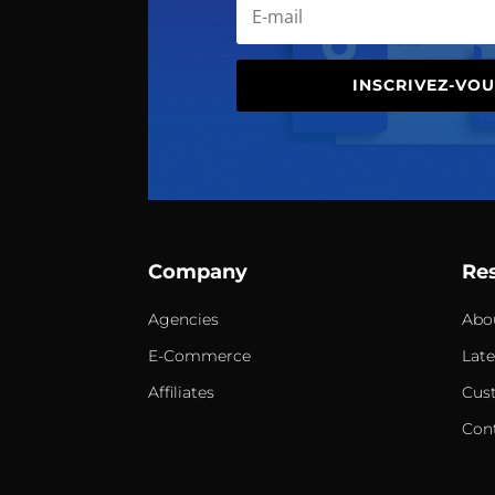
INSCRIVEZ-VOU
Company
Re
Agencies
Abo
E-Commerce
Lat
Affiliates
Cus
Con