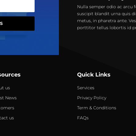
Nulla semper odio ac arcu f
suscipit blandit urna quis di
metus, in pharetra ante. Ve
S
porttitor tellus lobortis id 
sources
Quick Links
ut us
Services
est News
Privacy Policy
tomers
Term & Conditions
tact us
FAQs