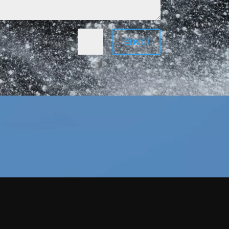
Envoi
=
13 + 1