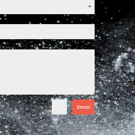
Envoi
=
9 + 10