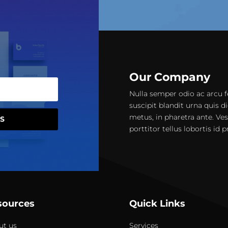
Our Company
Nulla semper odio ac arcu f
suscipit blandit urna quis di
metus, in pharetra ante. Ve
S
porttitor tellus lobortis id 
sources
Quick Links
ut us
Services